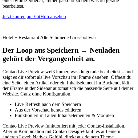
einer iFrame-Sidebar, immer passend zu dem was du gerade
bearbeitest.
Jetzt kaufen
auf GitHub ansehen
Hotel + Restaurant Alte Schmiede Grossbottwar
Der Loop aus
Speichern → Neuladen
gehört der Vergangenheit an.
Contao Live Preview weiß immer, was du gerade bearbeitest – und
zeigt es dir sofort als live Vorschau im iFrame daneben. Öffnest du
eine Seite, einen Artikel oder ein Inhaltselement im Backend, lädt
der iFrame in der Sidebar automatisch die passende Seite auf deiner
Website. Ganz ohne Konfiguration.
Live-Refresh nach dem Speichern
Aus der Vorschau heraus editieren
Funktioniert mit allen Inhaltselementen & Modulen
Contao Live Preview funktioniert mit jeder Contao-Installation.
Aber in Kombination mit Contao Design+ läuft es auf einem
anderen Level: Natives Gefühl, direkt aus deinem Theme.